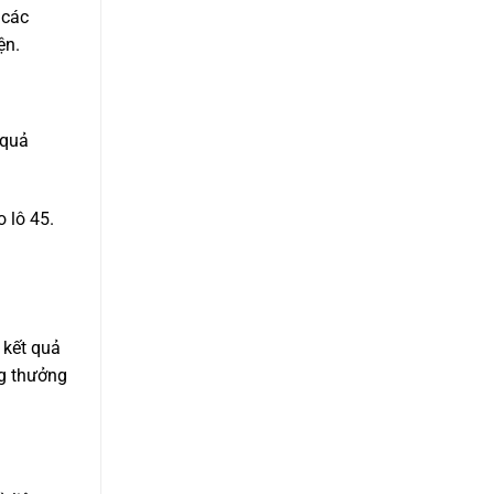
 các
ện.
 quả
 lô 45.
 kết quả
ng thưởng