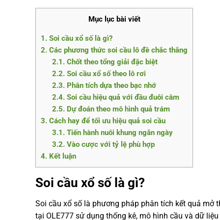
Mục lục bài viết
1.
Soi cầu xổ số là gì?
2.
Các phương thức soi cầu lô đề chắc thắng
2.1.
Chốt theo tổng giải đặc biệt
2.2.
Soi cầu xổ số theo lô rơi
2.3.
Phân tích dựa theo bạc nhớ
2.4.
Soi cầu hiệu quả với đầu đuôi câm
2.5.
Dự đoán theo mô hình quả trám
3.
Cách hay để tối ưu hiệu quả soi cầu
3.1.
Tiến hành nuôi khung ngắn ngày
3.2.
Vào cược với tỷ lệ phù hợp
4.
Kết luận
Soi cầu xổ số là gì?
Soi cầu xổ số
là phương pháp phân tích kết quả mở t
tại
OLE777
sử dụng thống kê, mô hình cầu và dữ liệu 