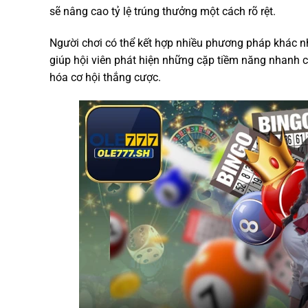
sẽ nâng cao tỷ lệ trúng thưởng một cách rõ rệt.
Người chơi có thể kết hợp nhiều phương pháp khác nh
giúp hội viên phát hiện những cặp tiềm năng nhanh c
hóa cơ hội thắng cược.