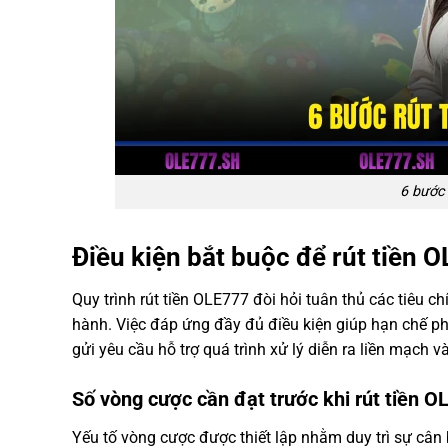
6 bước 
Điều kiện bắt buộc để rút tiền 
Quy trình
rút tiền OLE777
đòi hỏi tuân thủ các tiêu c
hành. Việc đáp ứng đầy đủ điều kiện giúp hạn chế phá
gửi yêu cầu hỗ trợ quá trình xử lý diễn ra liền mạch v
Số vòng cược cần đạt trước khi rút tiền O
Yếu tố vòng cược được thiết lập nhằm duy trì sự cân