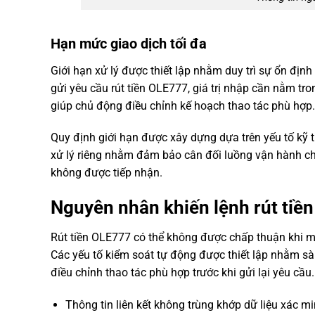
Hạn mức giao dịch tối đa
Giới hạn xử lý được thiết lập nhằm duy trì sự ổn địn
gửi yêu cầu
rút tiền OLE777
, giá trị nhập cần nằm t
giúp chủ động điều chỉnh kế hoạch thao tác phù hợp.
Quy định giới hạn được xây dựng dựa trên yếu tố kỹ 
xử lý riêng nhằm đảm bảo cân đối luồng vận hành ch
không được tiếp nhận.
Nguyên nhân khiến lệnh rút tiền
Rút tiền OLE777
có thể không được chấp thuận khi mộ
Các yếu tố kiểm soát tự động được thiết lập nhằm sà
điều chỉnh thao tác phù hợp trước khi gửi lại yêu cầu.
Thông tin liên kết không trùng khớp dữ liệu xác m