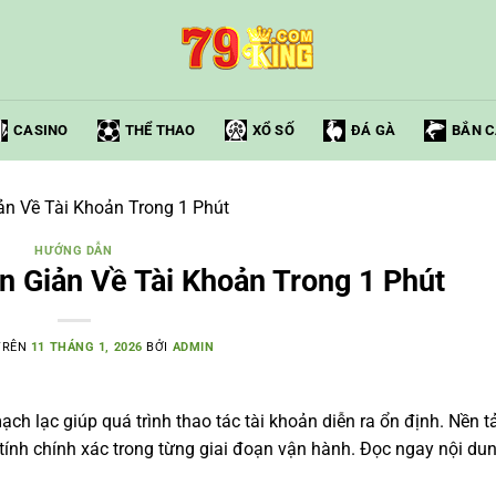
CASINO
THỂ THAO
XỔ SỐ
ĐÁ GÀ
BẮN 
ản Về Tài Khoản Trong 1 Phút
HƯỚNG DẪN
n Giản Về Tài Khoản Trong 1 Phút
TRÊN
11 THÁNG 1, 2026
BỞI
ADMIN
ch lạc giúp quá trình thao tác tài khoản diễn ra ổn định. Nền t
ính chính xác trong từng giai đoạn vận hành. Đọc ngay nội du