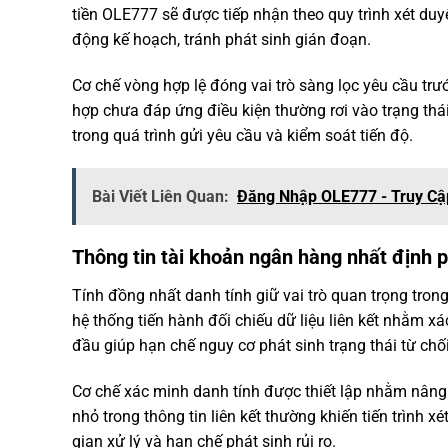
tiền OLE777
sẽ được tiếp nhận theo quy trình xét duyệ
động kế hoạch, tránh phát sinh gián đoạn.
Cơ chế vòng hợp lệ đóng vai trò sàng lọc yêu cầu trư
hợp chưa đáp ứng điều kiện thường rơi vào trạng thá
trong quá trình gửi yêu cầu và kiểm soát tiến độ.
Bài Viết Liên Quan:
Đăng Nhập OLE777 - Truy Cập
Thông tin tài khoản ngân hàng nhất định p
Tính đồng nhất danh tính giữ vai trò quan trọng tron
hệ thống tiến hành đối chiếu dữ liệu liên kết nhằm 
đầu giúp hạn chế nguy cơ phát sinh trạng thái từ chối
Cơ chế xác minh danh tính được thiết lập nhằm nâng
nhỏ trong thông tin liên kết thường khiến tiến trình xé
gian xử lý và hạn chế phát sinh rủi ro.