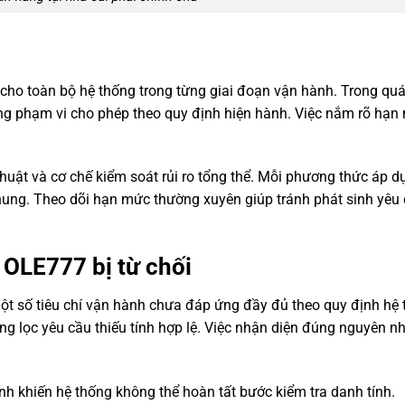
h cho toàn bộ hệ thống trong từng giai đoạn vận hành. Trong quá
rong phạm vi cho phép theo quy định hiện hành. Việc nắm rõ hạn
thuật và cơ chế kiểm soát rủi ro tổng thể. Mỗi phương thức áp 
ung. Theo dõi hạn mức thường xuyên giúp tránh phát sinh yêu
 OLE777 bị từ chối
t số tiêu chí vận hành chưa đáp ứng đầy đủ theo quy định hệ 
ng lọc yêu cầu thiếu tính hợp lệ. Việc nhận diện đúng nguyên n
inh khiến hệ thống không thể hoàn tất bước kiểm tra danh tính.