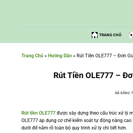
Chuyển
đến
nội
dung
TRANG CHỦ
Trang Chủ
»
Hướng Dẫn
»
Rút Tiền OLE777 – Đơn Gi
Rút Tiền OLE777 – Đơ
ĐÃ ĐĂNG 
Rút tiền OLE777
được xây dựng theo cấu trúc xử lý mạ
OLE777
áp dụng cơ chế kiểm soát tự động nâng cao t
dưới để nắm rõ toàn bộ quy trình xử lý chi tiết hơn.