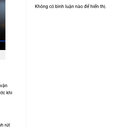
OLE777
Cho
Không có bình luận nào để hiển thị.
–
Kê
Chiến
Thủ
Kê
Dũng
Mãnh
Và
Hiếm
Có
 vận
ước khi
ệnh
rút