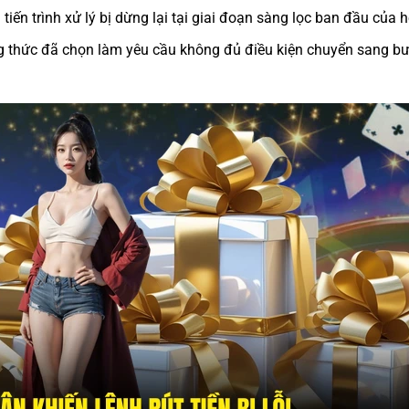
iến trình xử lý bị dừng lại tại giai đoạn sàng lọc ban đầu của 
ng thức đã chọn làm yêu cầu không đủ điều kiện chuyển sang bư