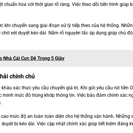
t chuẩn hóa với thời gian rõ ràng. Việc theo dõi tiến trình giúp 
ớc khi chuyển sang giai đoạn xử lý tiếp theo của hệ thống. Nhữ
i chờ xét duyệt kéo dài. Nắm rõ nguyên tắc áp dụng giúp chủ đ
 Nhà Cái Cực Dễ Trong 5 Giây
hải chính chủ
g khâu xác thực yêu cầu chuyển giá trị. Khi gửi yêu cầu
rút tiền
xác minh mức độ trùng khớp thông tin. Việc bảo đảm chính xác n
.
 cao mức độ an toàn toàn diện cho hệ thống vận hành. Những s
t duyệt bị kéo dài. Việc cập nhật chính xác giúp tiết kiệm đáng k