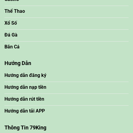
Thể Thao
Xổ Số
Đá Gà
Bắn Cá
Hướng Dẫn
Hướng dẫn đăng ký
Hướng dẫn nạp tiền
Hướng dẫn rút tiền
Hướng dẫn tải APP
Thông Tin 79King