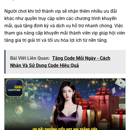
Người chơi khi trở thành vip sẽ nhận thêm nhiều ưu đãi
khác như quyền truy cập sớm các chương trình khuyến
mãi, quà tặng định kỳ và dịch vụ hỗ trợ nhanh chóng. Việc
tham gia nâng cấp
khuyến mãi thành viên vip
giúp hội viên
tăng giá trị giải trí và tối ưu hóa lợi ích từ nền tảng.
Bài Viết Liên Quan:
Tặng Code Mỗi Ngày - Cách
Nhận Và Sử Dụng Code Hiệu Quả