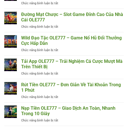
ở
Chức năng bình luận bị tắt
Nổ
Hũ
Đường Mạt Chược – Slot Game Đỉnh Cao Của Nhà
Thần
Cái OLE777
Tài
ở
Chức năng bình luận bị tắt
OLE777
Đường
–
Mạt
Wild Đạo Tặc OLE777 – Game Nổ Hũ Đổi Thưởng
Rinh
Chược
Lộc
Cực Hấp Dẫn
–
Về
ở
Chức năng bình luận bị tắt
Slot
Nhà
Wild
Game
Cùng
Đạo
Tải App OLE777 – Trải Nghiệm Cá Cược Mượt Mà
Đỉnh
Game
Tặc
Cao
Trên Thiết Bị
Uy
OLE777
Của
Tín
ở
Chức năng bình luận bị tắt
–
Nhà
Tải
Game
Cái
App
Rút Tiền OLE777 – Đơn Giản Về Tài Khoản Trong
Nổ
OLE777
OLE777
Hũ
1 Phút
–
Đổi
ở
Chức năng bình luận bị tắt
Trải
Thưởng
Rút
Nghiệm
Cực
Tiền
Nạp Tiền OLE777 – Giao Dịch An Toàn, Nhanh
Cá
Hấp
OLE777
Cược
Trong 10 Giây
Dẫn
–
Mượt
ở
Chức năng bình luận bị tắt
Đơn
Mà
Nạp
Giản
Trên