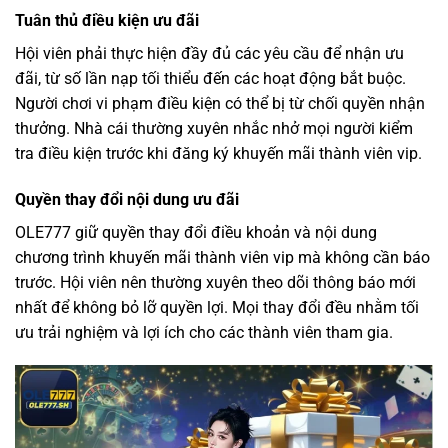
Tuân thủ điều kiện ưu đãi
Hội viên phải thực hiện đầy đủ các yêu cầu để nhận ưu
đãi, từ số lần nạp tối thiểu đến các hoạt động bắt buộc.
Người chơi vi phạm điều kiện có thể bị từ chối quyền nhận
thưởng. Nhà cái thường xuyên nhắc nhở mọi người kiểm
tra điều kiện trước khi đăng ký
khuyến mãi thành viên vip
.
Quyền thay đổi nội dung ưu đãi
OLE777 giữ quyền thay đổi điều khoản và nội dung
chương trình
khuyến mãi thành viên vip
mà không cần báo
trước. Hội viên nên thường xuyên theo dõi thông báo mới
nhất để không bỏ lỡ quyền lợi. Mọi thay đổi đều nhằm tối
ưu trải nghiệm và lợi ích cho các thành viên tham gia.