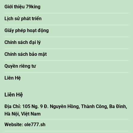
Giới thiệu 79king
Lịch sử phát triển
Giấy phép hoạt động
Chính sách đại lý
Chính sách bảo mật
Quyền riêng tư
Liên Hệ
Liên Hệ
Địa Chỉ: 105 Ng. 9 Đ. Nguyên Hồng, Thành Công, Ba Đình,
Hà Nội, Việt Nam
Website: ole777.sh