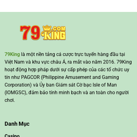
Dũng
Mãnh
Và
Hiếm
Có
79King
là một nền tảng cá cược trực tuyến hàng đầu tại
Việt Nam và khu vực châu Á, ra mắt vào năm 2016. 79King
hoạt động hợp pháp dưới sự cấp phép của các tổ chức uy
tín như PAGCOR (Philippine Amusement and Gaming
Corporation) và Ủy ban Giám sát Cờ bạc Isle of Man
(IOMGSC), đảm bảo tính minh bạch và an toàn cho người
chơi.
Danh Mục
Casino