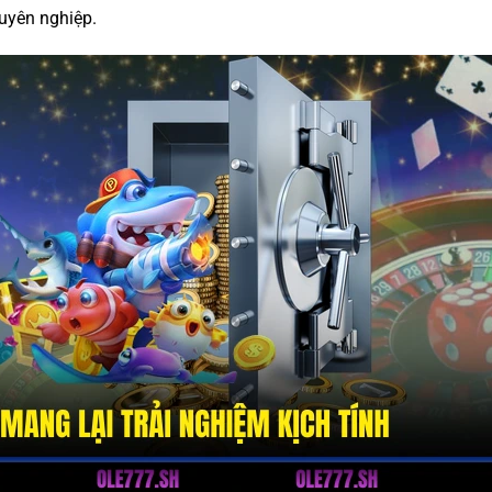
huyên nghiệp.