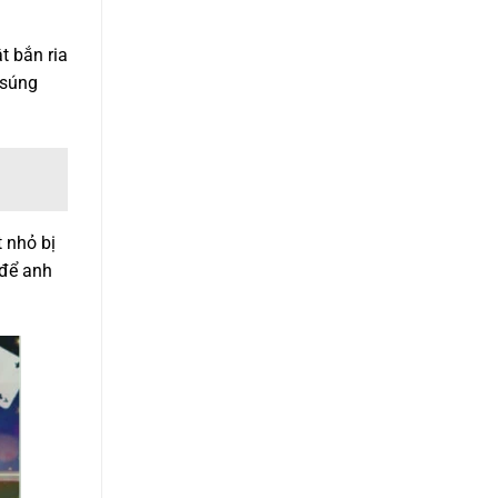
t bắn ria
 súng
 nhỏ bị
 để anh