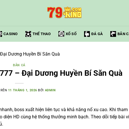
CASINO
THỂ THAO
XỔ SỐ
ĐÁ GÀ
BẮN 
 Đại Dương Huyền Bí Săn Quà
BẮN CÁ
E777 – Đại Dương Huyền Bí Săn Quà
TRÊN
11 THÁNG 1, 2026
BỞI
ADMIN
anh, boss xuất hiện liên tục và khả năng nổ xu cao. Khi tham 
ao diện HD cùng hệ thống thưởng minh bạch. Theo dõi tiếp bài v
ủ.