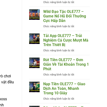
ở
Chức năng bình luận bị tắt
–
Đường
Rinh
Mạt
Lộc
Wild Đạo Tặc OLE777 –
Chược
Về
Game Nổ Hũ Đổi Thưởng
–
Nhà
Cực Hấp Dẫn
Slot
Cùng
ở
Chức năng bình luận bị tắt
Game
Game
Wild
Đỉnh
Uy
Đạo
Cao
Tín
Tải App OLE777 – Trải
Tặc
Của
Nghiệm Cá Cược Mượt Mà
OLE777
Nhà
Trên Thiết Bị
–
Cái
ở
Chức năng bình luận bị tắt
Game
OLE777
Tải
Nổ
App
Hũ
Rút Tiền OLE777 – Đơn
OLE777
Đổi
Giản Về Tài Khoản Trong 1
–
Thưởng
Phút
Trải
Cực
ở
Chức năng bình luận bị tắt
Nghiệm
Hấp
rò chơi
Rút
Cá
Dẫn
 vật đều
Tiền
Cược
Nạp Tiền OLE777 – Giao
OLE777
Mượt
Dịch An Toàn, Nhanh
–
Mà
Trong 10 Giây
Đơn
Trên
boss
ở
Chức năng bình luận bị tắt
Giản
Thiết
Nạp
Về
Bị
anh
Tiền
Tài