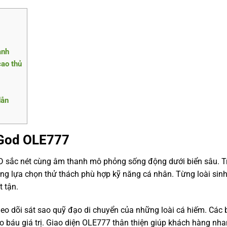
anh
cao thủ
dẫn
 God OLE777
D sắc nét cùng âm thanh mô phỏng sống động dưới biển sâu. T
ng lựa chọn thử thách phù hợp kỹ năng cá nhân. Từng loài sinh
 tận.
heo dõi sát sao quỹ đạo di chuyển của những loài cá hiếm. Các 
 báu giá trị. Giao diện
OLE777
thân thiện giúp khách hàng nh