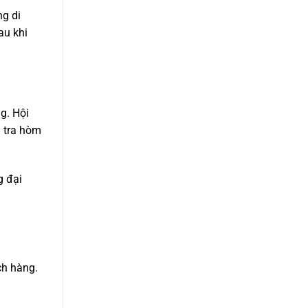
ng di
au khi
g. Hội
m tra hòm
g đại
ch hàng.